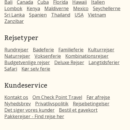
Bali
Canada
Cuba
Florida
Hawaii
Italien
Lombok
Kenya
Maldiverne
Mexico
Seychellerne
Sri Lanka
Spanien
Thailand
USA
Vietnam
Zanzibar
Rejsetyper
Rundrejser
Badeferie
Familieferie
Kulturrejser
Naturrejser
Voksenferie
Kombinationsrejser
Budgetvenlige rejser
Deluxe Rejser
Langtidsferier
Safari
Kør selv ferie
Kundeservice
Kontakt os
Om Check Point Travel
Før afrejse
Nyhedsbrev
Privatlivspolitik
Rejsebetingelser
Det siger vores kunder
Bestil et gavekort
Pakkerejser - Find rejse her