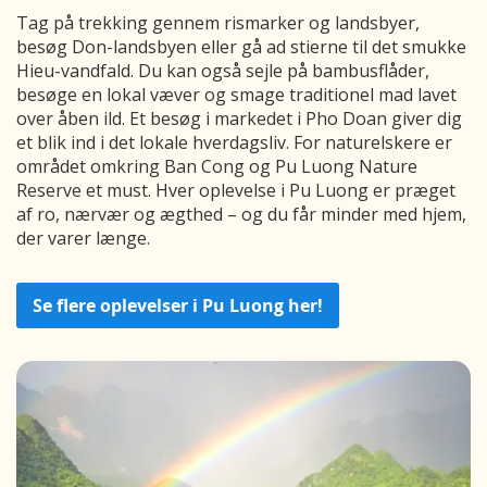
Tag på trekking gennem rismarker og landsbyer,
besøg Don-landsbyen eller gå ad stierne til det smukke
Hieu-vandfald. Du kan også sejle på bambusflåder,
besøge en lokal væver og smage traditionel mad lavet
over åben ild. Et besøg i markedet i Pho Doan giver dig
et blik ind i det lokale hverdagsliv. For naturelskere er
området omkring Ban Cong og Pu Luong Nature
Reserve et must. Hver oplevelse i Pu Luong er præget
af ro, nærvær og ægthed – og du får minder med hjem,
der varer længe.
Se flere oplevelser i Pu Luong her!