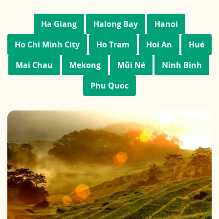
Ha Giang
Halong Bay
Hanoi
Ho Chi Minh City
Ho Tram
Hoi An
Hué
Mai Chau
Mekong
Mũi Né
Ninh Binh
Phu Quoc