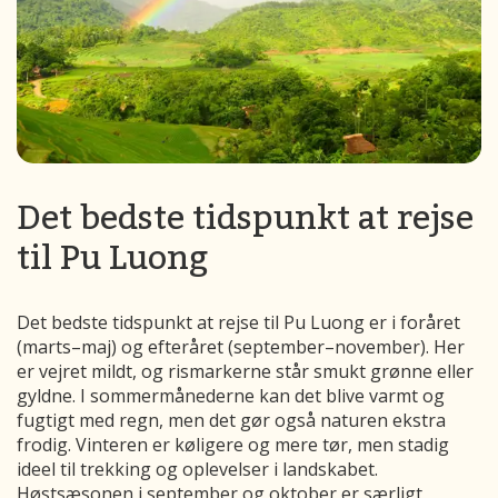
Det bedste tidspunkt at rejse
til Pu Luong
Det bedste tidspunkt at rejse til Pu Luong er i foråret
(marts–maj) og efteråret (september–november). Her
er vejret mildt, og rismarkerne står smukt grønne eller
gyldne. I sommermånederne kan det blive varmt og
fugtigt med regn, men det gør også naturen ekstra
frodig. Vinteren er køligere og mere tør, men stadig
ideel til trekking og oplevelser i landskabet.
Høstsæsonen i september og oktober er særligt