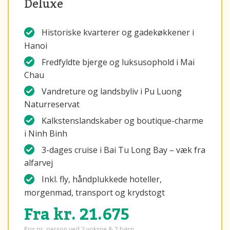
Deluxe
Historiske kvarterer og gadekøkkener i
Hanoi
Fredfyldte bjerge og luksusophold i Mai
Chau
Vandreture og landsbyliv i Pu Luong
Naturreservat
Kalkstenslandskaber og boutique-charme
i Ninh Binh
3-dages cruise i Bai Tu Long Bay – væk fra
alfarvej
Inkl. fly, håndplukkede hoteller,
morgenmad, transport og krydstogt
Fra kr. 21.675
Pris pr. person ved 2 voksne & 2 børn