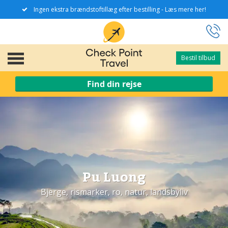
Ingen ekstra brændstoftillæg efter bestilling - Læs mere her!
Bestil tilbud
Bestil tilbud
Find din rejse
Pu Luong
Bjerge, rismarker, ro, natur, landsbyliv