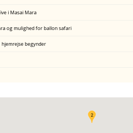
Five i Masai Mara
a og mulighed for ballon safari
n, hjemrejse begynder
2