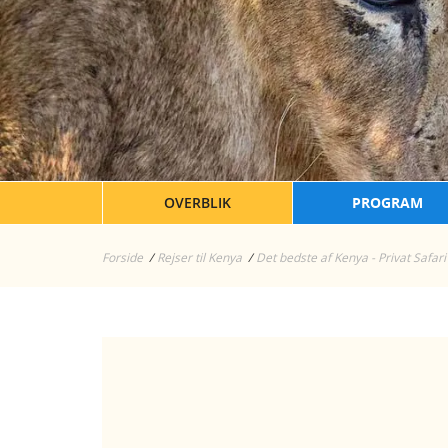
OVERBLIK
PROGRAM
Forside
Rejser til Kenya
Det bedste af Kenya - Privat Safari