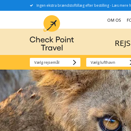
Ingen ekstra brændstoftillæg efter bestilling - Læs mere h
REJ
OM OS
F
REJ