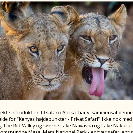
fekte introduktion til safari i Afrika, har vi sammensat denne
alde for "Kenyas højdepunkter - Privat Safari". Ikke nok med 
g The Rift Valley og søerne Lake Naivasha og Lake Nakuru, 
gnomspundne Masai Mara National Park - enhver safari entus