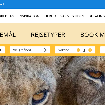
er!
SEMÅL
REJSETYPER
BOOK 
OREDRAG
INSPIRATION
TILBUD
VARMEGUIDEN
BETALING
SEMÅL
REJSETYPER
BOOK 
-
+
Voksne