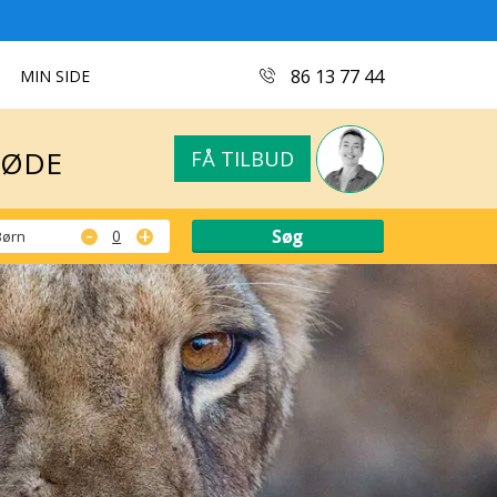
MØDE
FÅ TILBUD
86 13 77 44
MIN SIDE
MØDE
FÅ TILBUD
-
+
Børn