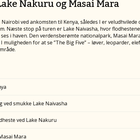
Lake Nakuru og Masai Mara
Nairobi ved ankomsten til Kenya, således I er veludhvilede og
m. Næste stop på turen er Lake Naivasha, hvor flodhesten
r ses i haven. Den verdensberømte nationalpark, Masai Mara
r I muligheden for at se ”The Big Five” – løver, leoparder, el
område.
nya
ng ved smukke Lake Naivasha
dheste ved Lake Nakuru
i Masai Mara