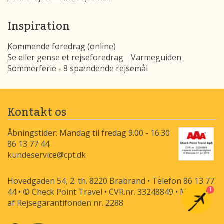
Inspiration
Kommende foredrag (online)
Se eller gense et rejseforedrag
Varmeguiden
Sommerferie - 8 spændende rejsemål
Kontakt os
Åbningstider: Mandag til fredag 9.00 - 16.30
86 13 77 44
kundeservice@cpt.dk
Hovedgaden 54, 2. th. 8220 Brabrand • Telefon 86 13 77
1
44 • © Check Point Travel • CVR.nr. 33248849 • Medlem
af Rejsegarantifonden nr. 2288