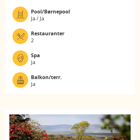
Pool/Børnepool
Ja / Ja
Restauranter
2
Spa
Ja
Balkon/terr.
Ja