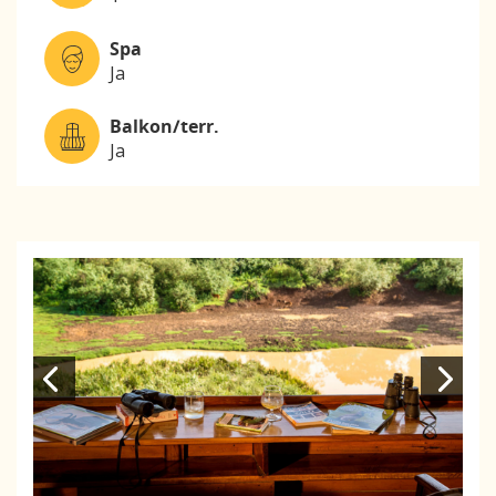
Spa
Ja
Balkon/terr.
Ja