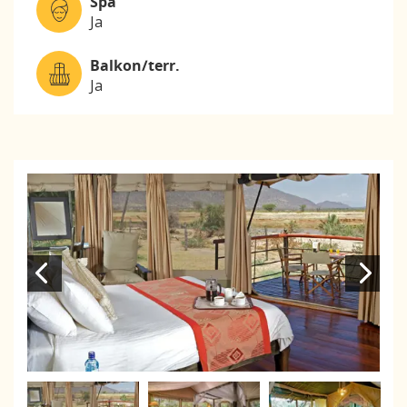
Spa
Ja
Balkon/terr.
Ja