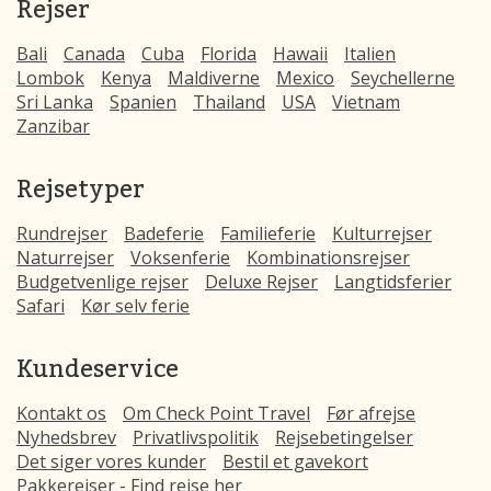
Rejser
Bali
Canada
Cuba
Florida
Hawaii
Italien
Lombok
Kenya
Maldiverne
Mexico
Seychellerne
Sri Lanka
Spanien
Thailand
USA
Vietnam
Zanzibar
Rejsetyper
Rundrejser
Badeferie
Familieferie
Kulturrejser
Naturrejser
Voksenferie
Kombinationsrejser
Budgetvenlige rejser
Deluxe Rejser
Langtidsferier
Safari
Kør selv ferie
Kundeservice
Kontakt os
Om Check Point Travel
Før afrejse
Nyhedsbrev
Privatlivspolitik
Rejsebetingelser
Det siger vores kunder
Bestil et gavekort
Pakkerejser - Find rejse her