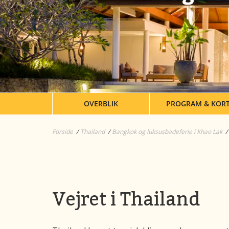
OVERBLIK
PROGRAM & KOR
Forside
Thailand
Bangkok og luksusbadeferie i Khao Lak
Vejret i Thailand