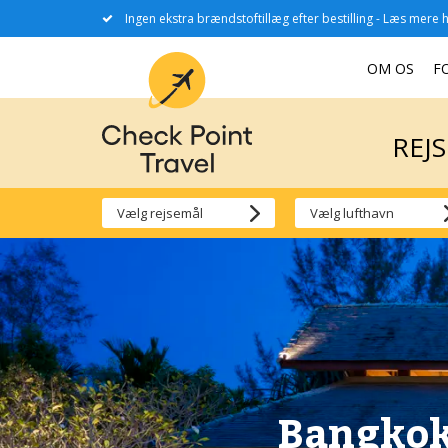
Ingen ekstra brændstoftillæg efter bestilling - Læs mere h
REJ
OM OS
F
REJ
Bangkok