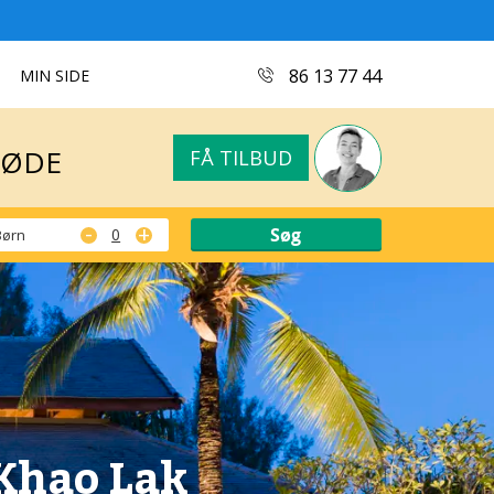
MØDE
FÅ TILBUD
86 13 77 44
MIN SIDE
MØDE
FÅ TILBUD
-
+
Børn
Khao Lak