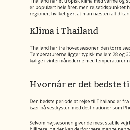
Thailand har et tropisk klima med varme og s
er populært hele året, men rejsetidspunktet ha
regioner, hvilket gør, at man næsten altid ka
Klima i Thailand
Thailand har tre hovedsæsoner: den tørre sæ
Temperaturerne ligger typisk mellem 28 og 3
kølige i vintermånederne med temperaturer ned
Hvornår er det bedste ti
Den bedste periode at rejse til Thailand er fra
især på vestkysten med destinationer som Phuk
Selvom højsæsonen giver de mest stabile vejrf
billigere, og der kan derfor være mange penge