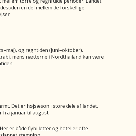
t mellem tørre og regnfulde perioder. Landet
r desuden en del mellem de forskellige
jser.
–maj), og regntiden (juni–oktober).
Krabi, mens nætterne i Nordthailand kan være
tiden.
armt. Det er højsæson i store dele af landet,
fra januar til august.
r er både flybilletter og hoteller ofte
fslappet stemning.