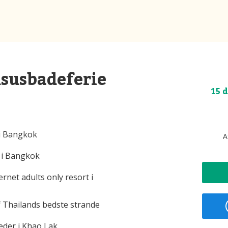
susbadeferie
15 
 i Bangkok
A
 i Bangkok
rnet adults only resort i
f Thailands bedste strande
der i Khao Lak