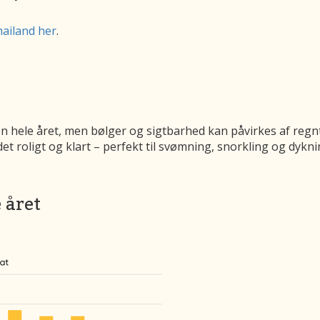
hailand her
.
hele året, men bølger og sigtbarhed kan påvirkes af regnt
et roligt og klart – perfekt til svømning, snorkling og dykni
 året