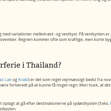
og med variationer mellem øst- og vestkyst. På vestkysten er 
ovember. Regnen kommer ofte som kraftige, men korte byger
rferie i Thailand?
ao Lak
og
Krabi
) er det som regel vejrmæssigt bedst fra nove
al være forberedt på at kunne få noget regn. Men husk, at de
et oplagt at gå efter destinationerne på sydøstkysten (f.eks.
tkysten.