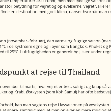
tabile temperaturer året rundt, men med tydelige sæsonskif
r stor betydning for vejret og oplevelserne. Vejret variere
n finde en destination med godt klima, uanset hvornår man re
son (november–februar), den varme og fugtige sæson (marts
2 °C i de kystnære egne og i byer som Bangkok, Phuket og 
 til 25°C. Luftfugtigheden er generelt høj, især under regn
dspunkt at rejse til Thailand
 november til marts, hvor vejret er tørt, solrigt og knap så v
et og Krabi. Østkysten (som Koh Samui) har ofte bedst vejr 
orhold, kan man sagtens rejse i lavsæsonen på vestkysten. He
 at spare, samtidig med, at man oplever en mere rolig og a