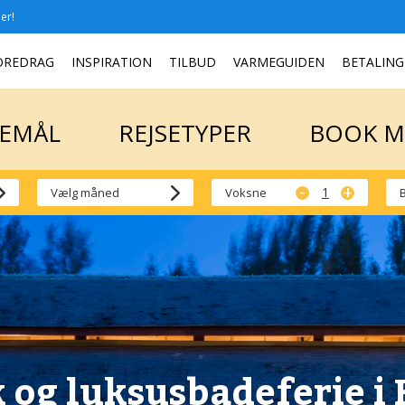
er!
SEMÅL
REJSETYPER
BOOK 
OREDRAG
INSPIRATION
TILBUD
VARMEGUIDEN
BETALING
SEMÅL
REJSETYPER
BOOK 
-
+
Voksne
 og luksusbadeferie i 