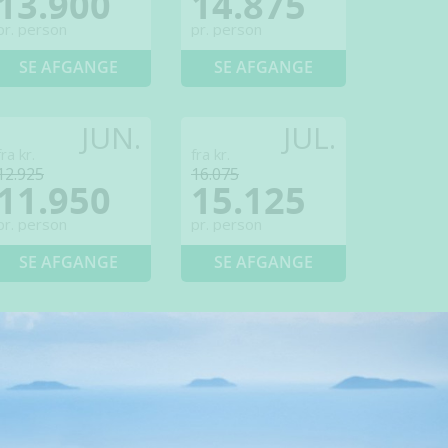
13.900
14.875
pr. person
pr. person
SE AFGANGE
SE AFGANGE
JUN.
JUL.
fra kr.
fra kr.
12.925
16.075
11.950
15.125
pr. person
pr. person
SE AFGANGE
SE AFGANGE