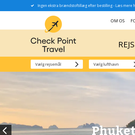
Ingen ekstra brændstoftillæg efter bestilling - Læs mere h
REJ
OM OS
F
REJ
Phuket