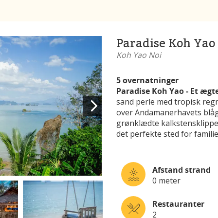
Paradise Koh Yao
Koh Yao Noi
5 overnatninger
Paradise Koh Yao - Et ægt
sand perle med tropisk reg
over Andamanerhavets blågr
grønklædte kalkstensklippe
det perfekte sted for famili
Afstand strand
0 meter
Restauranter
2