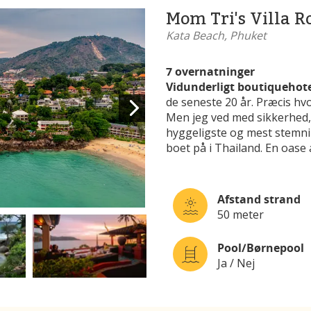
Mom Tri's Villa R
Kata Beach, Phuket
7 overnatninger
Vidunderligt boutiquehote
de seneste 20 år. Præcis hv
Men jeg ved med sikkerhed, a
hyggeligste og mest stemni
boet på i Thailand. En oase
Afstand strand
50 meter
Pool/Børnepool
Ja / Nej