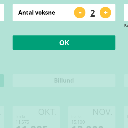
-
+
Antal voksne
Bø
OK
Billund
.
OKT.
NOV.
fra kr.
fra kr.
11.575
15.100