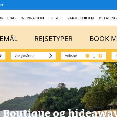
er!
SEMÅL
REJSETYPER
BOOK 
OREDRAG
INSPIRATION
TILBUD
VARMEGUIDEN
BETALING
SEMÅL
REJSETYPER
BOOK 
-
+
Voksne
 Boutique og hideaway