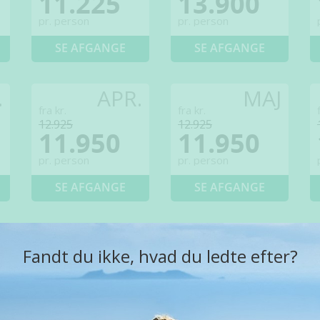
11.225
13.900
pr. person
pr. person
SE AFGANGE
SE AFGANGE
.
APR.
MAJ
fra kr.
fra kr.
12.925
12.925
11.950
11.950
pr. person
pr. person
SE AFGANGE
SE AFGANGE
Fandt du ikke, hvad du ledte efter?