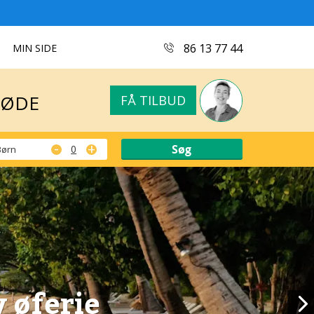
MØDE
FÅ TILBUD
86 13 77 44
MIN SIDE
MØDE
FÅ TILBUD
-
+
Børn
 øferie