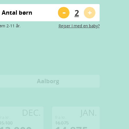
-
+
Antal børn
rn 2-11 år.
Rejser I med en baby?
Aalborg
DEC.
JAN.
fra kr.
fra kr.
15.100
16.075