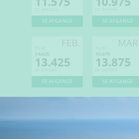
11.575
10.975
pr. person
pr. person
SE AFGANGE
SE AFGANGE
FEB.
MAR
fra kr.
fra kr.
14.625
15.075
13.425
13.875
pr. person
pr. person
SE AFGANGE
SE AFGANGE