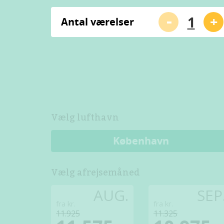
-
+
Antal værelser
Vælg lufthavn
København
Vælg afrejsemåned
AUG.
SEP
fra kr.
fra kr.
11.925
11.325