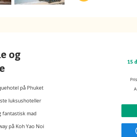
e og
15 
e
Pri
iquehotel på Phuket
A
ste luksushoteller
g fantastisk mad
away på Koh Yao Noi