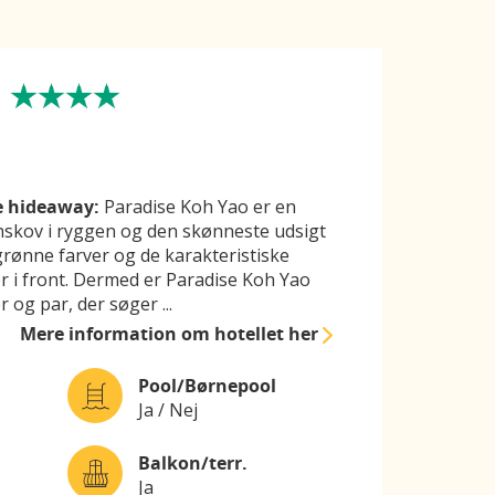
e hideaway:
Paradise Koh Yao er en
nskov i ryggen og den skønneste udsigt
ønne farver og de karakteristiske
r i front. Dermed er Paradise Koh Yao
er og par, der søger
...
Mere information
om hotellet her
Pool/Børnepool
Ja / Nej
Balkon/terr.
Ja