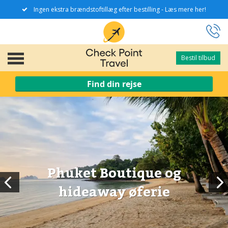
Ingen ekstra brændstoftillæg efter bestilling - Læs mere her!
Bestil tilbud
Bestil tilbud
Find din rejse
Phuket Boutique og
hideaway øferie