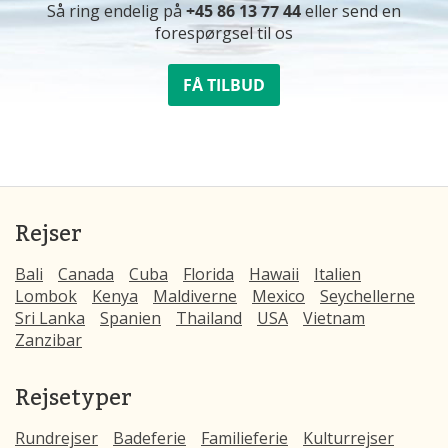
Så ring endelig på
+45 86 13 77 44
eller send en
forespørgsel til os
FÅ TILBUD
Rejser
Bali
Canada
Cuba
Florida
Hawaii
Italien
Lombok
Kenya
Maldiverne
Mexico
Seychellerne
Sri Lanka
Spanien
Thailand
USA
Vietnam
Zanzibar
Rejsetyper
Rundrejser
Badeferie
Familieferie
Kulturrejser