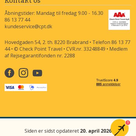
Kontakt os
Åbningstider: Mandag til fredag 9.00 - 16.30
86 13 77 44
kundeservice@cpt.dk
Hovedgaden 54, 2. th. 8220 Brabrand • Telefon 86 13 77
44 • © Check Point Travel • CVR.nr. 33248849 • Medlem
af Rejsegarantifonden nr. 2288
1
Siden er sidst opdateret
20. april 2026