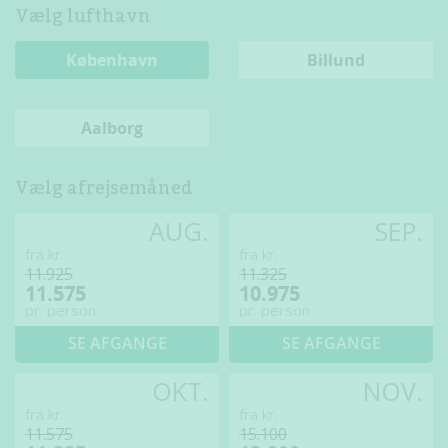
Vælg lufthavn
København
Billund
Aalborg
Vælg afrejsemåned
AUG.
SEP.
fra kr.
fra kr.
11.925
11.325
11.575
10.975
pr. person
pr. person
SE AFGANGE
SE AFGANGE
OKT.
NOV.
fra kr.
fra kr.
11.575
15.100