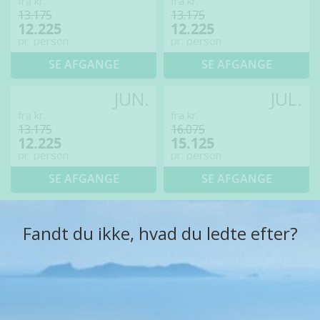
fra kr.
fra kr.
13.175
13.175
12.225
12.225
pr. person
pr. person
SE AFGANGE
SE AFGANGE
JUN.
JUL.
fra kr.
fra kr.
13.175
16.075
12.225
15.125
pr. person
pr. person
SE AFGANGE
SE AFGANGE
Fandt du ikke, hvad du ledte efter?