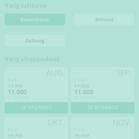
Vælg lufthavn
København
Billund
Aalborg
Vælg afrejsemåned
AUG.
SEP.
fra kr.
fra kr.
11.350
11.350
11.000
11.000
pr. person
pr. person
SE AFGANGE
SE AFGANGE
OKT.
NOV.
fra kr.
fra kr.
11.700
15.100