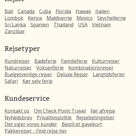
Bali
Canada
Cuba
Florida
Hawaii
Italien
Lombok
Kenya
Maldiverne
Mexico
Seychellerne
Sri Lanka
Spanien
Thailand
USA
Vietnam
Zanzibar
Rejsetyper
Rundrejser
Badeferie
Familieferie
Kulturrejser
Naturrejser
Voksenferie
Kombinationsrejser
Budgetvenlige rejser
Deluxe Rejser
Langtidsferier
Safari
Kør selv ferie
Kundeservice
Kontakt os
Om Check Point Travel
Før afrejse
Nyhedsbrev
Privatlivspolitik
Rejsebetingelser
Det siger vores kunder
Bestil et gavekort
Pakkerejser - Find rejse her