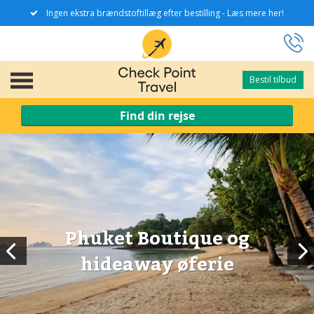
Ingen ekstra brændstoftillæg efter bestilling - Læs mere her!
Bestil tilbud
Bestil tilbud
Find din rejse
Phuket Boutique og
hideaway øferie