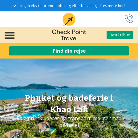
Ingen ekstra brændstoftillæg efter bestilling - Læs mere her!
Bestil tilbud
Bestil tilbud
Find din rejse
Phuket og badeferie i
Khao Lak
Pakken inkluderer fly, transport, morgenmad
og hotel