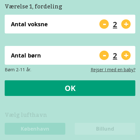
Værelse 1, fordeling
-
+
Antal voksne
-
+
Antal børn
Børn 2-11 år.
Rejser I med en baby?
OK
Vælg lufthavn
København
Billund