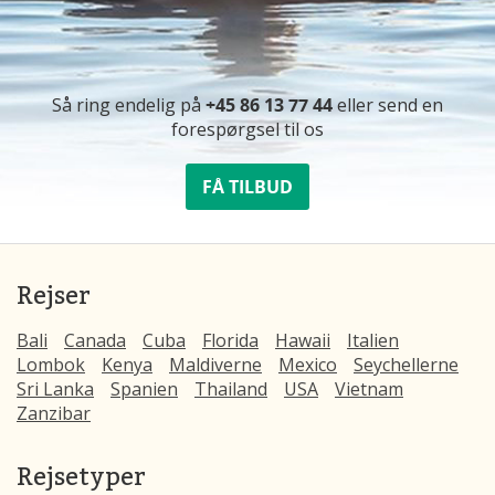
Så ring endelig på
+45 86 13 77 44
eller send en
forespørgsel til os
FÅ TILBUD
Rejser
Bali
Canada
Cuba
Florida
Hawaii
Italien
Lombok
Kenya
Maldiverne
Mexico
Seychellerne
Sri Lanka
Spanien
Thailand
USA
Vietnam
Zanzibar
Rejsetyper