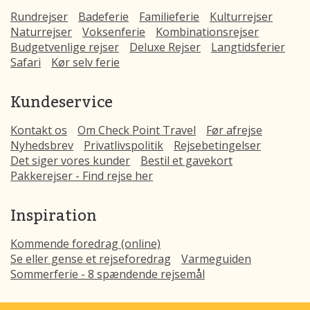
Rundrejser
Badeferie
Familieferie
Kulturrejser
Naturrejser
Voksenferie
Kombinationsrejser
Budgetvenlige rejser
Deluxe Rejser
Langtidsferier
Safari
Kør selv ferie
Kundeservice
Kontakt os
Om Check Point Travel
Før afrejse
Nyhedsbrev
Privatlivspolitik
Rejsebetingelser
Det siger vores kunder
Bestil et gavekort
Pakkerejser - Find rejse her
Inspiration
Kommende foredrag (online)
Se eller gense et rejseforedrag
Varmeguiden
Sommerferie - 8 spændende rejsemål