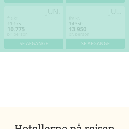
JUN.
JUL.
fra kr.
fra kr.
11.175
14.350
10.775
13.950
pr. person
pr. person
SE AFGANGE
SE AFGANGE
Hotellerne på rejsen