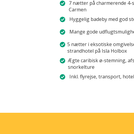
7 nætter på charmerende 4-stj
Carmen
Hyggelig badeby med god ste
Mange gode udflugtsmulighede
5 nætter i eksotiske omgivels
strandhotel på Isla Holbox
Ægte caribisk ø-stemning, a
snorkelture
Inkl. flyrejse, transport, ho