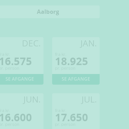
Aalborg
DEC.
JAN.
fra kr.
fra kr.
16.575
18.925
pr. person
pr. person
SE AFGANGE
SE AFGANGE
JUN.
JUL.
fra kr.
fra kr.
16.600
17.650
pr. person
pr. person