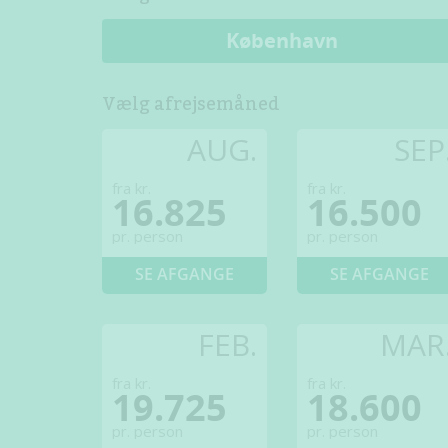
København
Vælg afrejsemåned
AUG.
SEP
fra kr.
fra kr.
16.825
16.500
pr. person
pr. person
SE AFGANGE
SE AFGANGE
FEB.
MAR
fra kr.
fra kr.
19.725
18.600
pr. person
pr. person