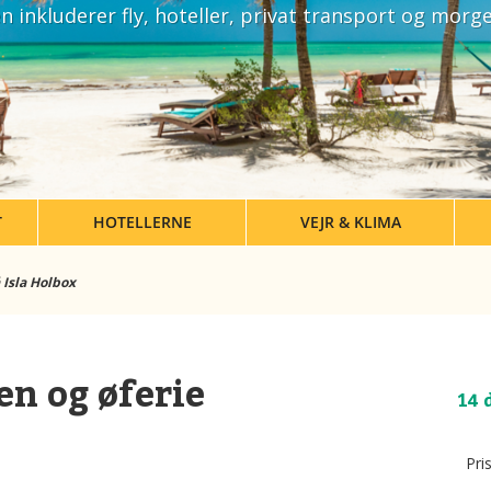
n inkluderer fly, hoteller, privat transport og mor
T
HOTELLERNE
VEJR & KLIMA
 Isla Holbox
en og øferie
14 
Pri