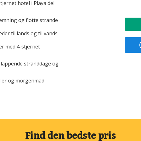
ernet hotel i Playa del
mning og flotte strande
r til lands og til vands
er med 4-stjernet
fslappende stranddage og
teller og morgenmad
Find den bedste pris