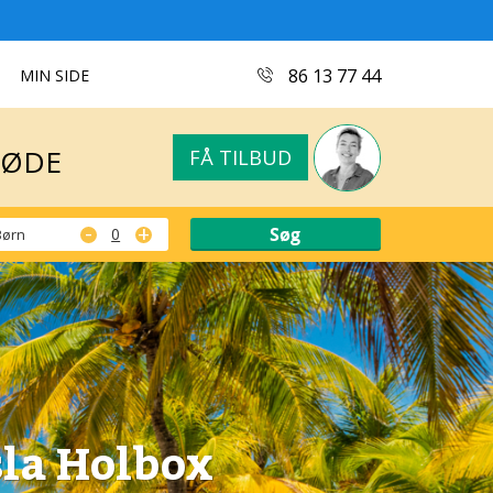
MØDE
FÅ TILBUD
86 13 77 44
MIN SIDE
MØDE
FÅ TILBUD
-
+
Børn
sla Holbox