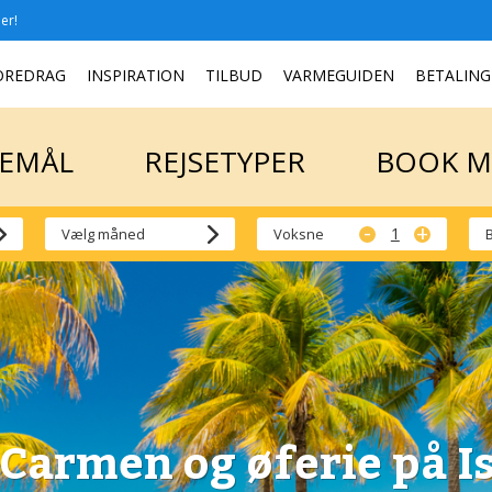
er!
SEMÅL
REJSETYPER
BOOK 
OREDRAG
INSPIRATION
TILBUD
VARMEGUIDEN
BETALING
SEMÅL
REJSETYPER
BOOK 
-
+
Voksne
 Carmen og øferie på I