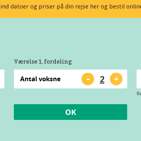
ind datoer og priser på din rejse her og bestil onlin
Værelse 1, fordeling
-
+
Antal voksne
Bø
OK