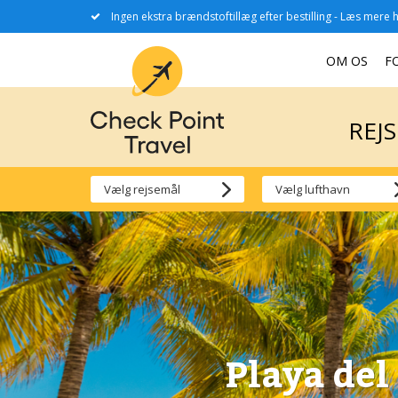
Ingen ekstra brændstoftillæg efter bestilling - Læs mere h
REJ
OM OS
F
REJ
Playa del