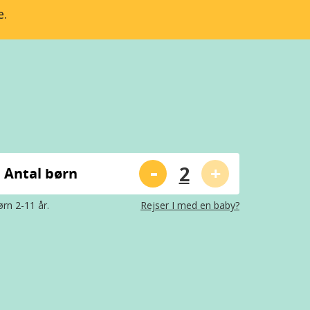
e.
-
+
Antal børn
rn 2-11 år.
Rejser I med en baby?