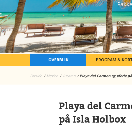
Pakke
OVERBLIK
PROGRAM & KOR
Forside
Mexico
Yucatan
Playa del Carmen og øferie på
Playa del Carm
på Isla Holbox