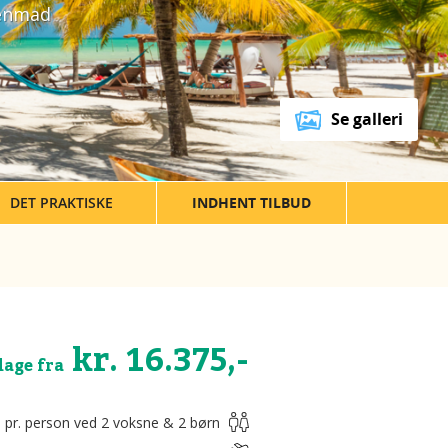
genmad
Se galleri
DET PRAKTISKE
INDHENT TILBUD
kr. 16.375,-
dage fra
s pr. person ved 2 voksne & 2 børn