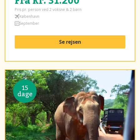
Fra kr. 31.200
Pris pr. person ved 2 voksne & 2 børn
København
September
Se rejsen
15
dage