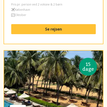
Pris pr. person ved 2 voksne & 2 børn
København
Oktober
Se rejsen
15
dage