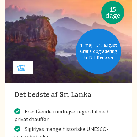
15
dage
1. maj - 31. august
Gratis opgradering
til NH Bentota
Det bedste af Sri Lanka
Enestående rundrejse i egen bil med
privat chauffør
Sigiriyas mange historiske UNESCO-
seværdigheder