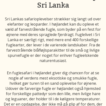
Sri Lanka
Sri Lankas safarioplevelser strækker sig langt ud over
elefanter og leoparder. I højlandet kan du opleve et
væld af farvestrålende fugle, som byder på en fest for
øjnene med deres spraglede fjerdragt. Fuglelivet i Sri
Lanka er særligt rigt, med mere end 400 forskellige
fuglearter, der lever i de varierede landskaber. Fra de
farvestrålende blåfløjlsparakitter til de små og livlige
spurvefugle er der noget for enhver fugleelskende
naturentusiast.
En fuglesafari i højlandet giver dig chancen for at se
nogle af verdens mest eksotiske og smukke fugle,
hvilket gør turen til en sand oplevelse for øjnene.
Udover de farverige fugle er højlandet også hjemsted
for forskellige pattedyr som den lille, men livlige hare
og leguaner, der holder til i de køligere temperaturer.
Det er en opdagelse, der ikke må gå glip af for dem, der