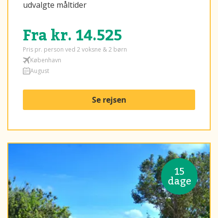
udvalgte måltider
Fra kr. 14.525
Pris pr. person ved 2 voksne & 2 børn
København
August
Se rejsen
15
dage