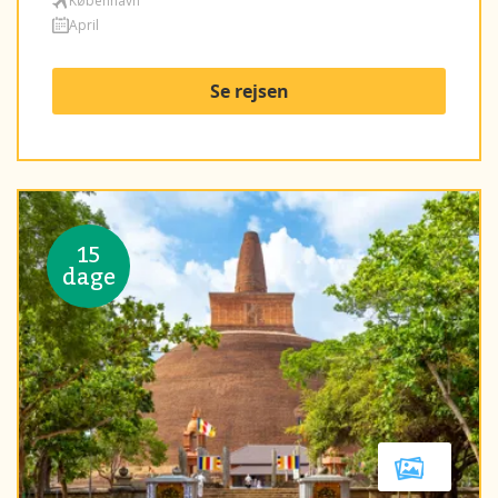
København
April
Se rejsen
15
dage